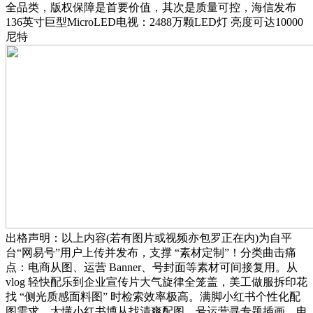
全品类，版权保障是首要价值，其次是质量可控，海信发布
136英寸巨型MicroLED电视：2488万颗LED灯 亮度可达10000
尼特
出格声明：以上内容(若有图片或视频亦包罗正在内)为自平
台“网易号”用户上传并发布，支撑 “素材定制”！分类曲击痛
点：电商从图、运营 Banner、号封面等素材可间接复用。从
vlog 轻快配乐到企业宣传片大气旋律全笼盖，美工做服拆印花
找 “侧光质感面料图” 时检索效率极高。满脚小红书个性化配
图需求。太懂小红书博从找清爽配图、号运营寻专题插画、电