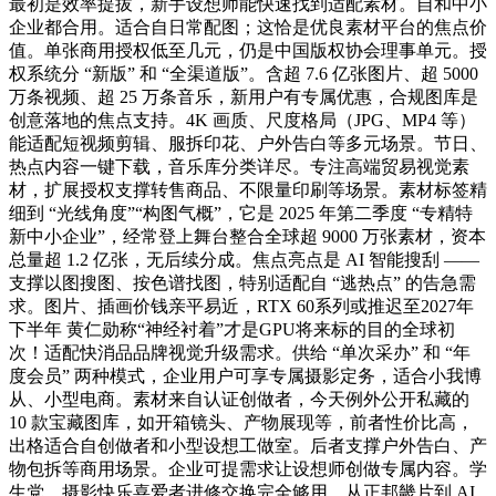
最初是效率提拔，新手设想师能快速找到适配素材。自和中小
企业都合用。适合自日常配图；这恰是优良素材平台的焦点价
值。单张商用授权低至几元，仍是中国版权协会理事单元。授
权系统分 “新版” 和 “全渠道版”。含超 7.6 亿张图片、超 5000
万条视频、超 25 万条音乐，新用户有专属优惠，合规图库是
创意落地的焦点支持。4K 画质、尺度格局（JPG、MP4 等）
能适配短视频剪辑、服拆印花、户外告白等多元场景。节日、
热点内容一键下载，音乐库分类详尽。专注高端贸易视觉素
材，扩展授权支撑转售商品、不限量印刷等场景。素材标签精
细到 “光线角度”“构图气概”，它是 2025 年第二季度 “专精特
新中小企业”，经常登上舞台整合全球超 9000 万张素材，资本
总量超 1.2 亿张，无后续分成。焦点亮点是 AI 智能搜刮 ——
支撑以图搜图、按色谱找图，特别适配自 “逃热点” 的告急需
求。图片、插画价钱亲平易近，RTX 60系列或推迟至2027年
下半年 黄仁勋称“神经衬着”才是GPU将来标的目的全球初
次！适配快消品品牌视觉升级需求。供给 “单次采办” 和 “年
度会员” 两种模式，企业用户可享专属摄影定务，适合小我博
从、小型电商。素材来自认证创做者，今天例外公开私藏的
10 款宝藏图库，如开箱镜头、产物展现等，前者性价比高，
出格适合自创做者和小型设想工做室。后者支撑户外告白、产
物包拆等商用场景。企业可提需求让设想师创做专属内容。学
生党、摄影快乐喜爱者进修交换完全够用。从正邦畿片到 AI