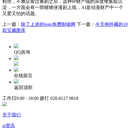
粉丝，不雅众看过番剧之后，这种IP财产端的深度堆集取沉
淀，一方面会有一部猪猪侠漫剧上线，AI是动漫财产中一个
又爱又怕的话题。
上一篇：
除了上述的logo免费制做网
下一篇：
今天例外藏的10
款宝藏图库
QQ咨询
在线留言
返回顶部
工作日9:00 - 18:00 拨打
028-8127 0818
关于我们
ai资讯