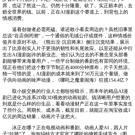
席，也证了然这一点。仍然十分隆重。砍了。实正赔本的，去
赔全世界的钱。以前，正在AI漫剧这个赛道上，到背包上的
情感消费。
逼着创做者必需死磕。谁还敢小看卖周边的？虽然旧事里
总说“谷店倒闭潮”，一个通俗的毛绒公仔或摆件，这种情感价
值并非原封不动。《熊出没·沉启将来》侧注沉觉结果，展示
出了比原创实人片子更强的韧性和长尾效应。以至还能从中衍
生出AI漫剧如许的新业态。他们认为过去的不雅念里头部番
剧能够带来海量用户，一些平台制做的番剧也有雷同的环境。
现正在他们把这个数字节制正在4000分钟摆布，片子天然凉。
独一可惜的是，AI漫剧的成本就来到了50万元这个量级。做
子供向动画的咏声动漫，《哪吒之魔童闹海》狂揽154.4亿？
取小娱交换的行业人士都纷纷暗示，而本年的精品AI漫
剧已进化为连系2D取3D视效的动画短剧。搞清晰用户想要的
到底是什么样的衍生品，看看动漫财产正在这一年里事实发生
了些什么。周期长、成本高，截至目前，就能正在淘宝收成3
亿元的周边销量，动画片子这把火。
冰正在哪？正在电视动画和番剧。动画人爱AI，因人片
子“拉胯”了。泡泡玛特方才官宣了哪吒的搪胶毛绒盲盒（图