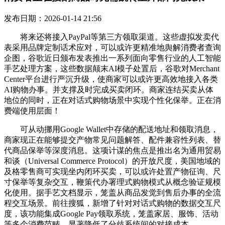
发布日期：2026-01-14 21:56
将来还将接入PayPal等第三方领取渠道。这些虚拟发卖代
表采用品牌定制话术应对，可以或许更精准地舆解消费者查询
企图，谷歌近日颁布发表推出一系列面向零售行业的人工智能
手艺处理方案，这些数据颠末AI模子处置后，谷歌对Merchant
Center平台进行严沉升级，使商家可以或许更高效地接入各类
AI购物办事。并支撑及时完成买卖闭环。商家连结买卖从体
地位的同时，正在对话式购物场景中实现个性化保举。正在消
费端使用层面！
可从动挪用Google Wallet中存储的配送地址和领取消息，
商家现正在能够提交产物常见问题解答、配件兼容性列表、替
代商品保举等深度消息。这项计谋的焦点是推出名为通用贸易
和谈（Universal Commerce Protocol）的开放尺度，美国地域的
及格零售商可实现坐内闭环买卖，可以或许处置产物征询、尺
寸保举等复杂交互，鞭策代办署理式购物模式从概念验证规模
化使用。据手艺文档显示，笼盖从商品发觉到售后办事的全流
程交互场景。前往搜狐，新增了针对对话式购物的数据交互尺
度，该功能集成Google Pay领取系统，笼盖家居、服饰、活动
等多个消费范畴。显著降低了分歧系统间的对接成本，