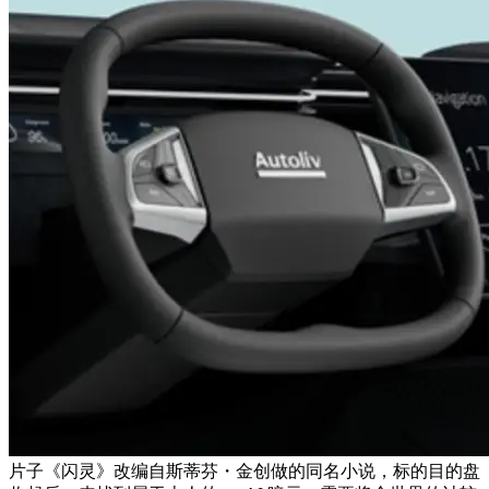
片子《闪灵》改编自斯蒂芬・金创做的同名小说，标的目的盘